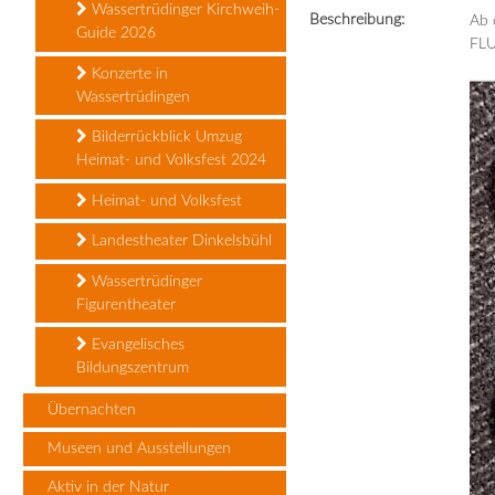
Wassertrüdinger Kirchweih-
Beschreibung:
Ab 
Guide 2026
FLU
Konzerte in
Wassertrüdingen
Bilderrückblick Umzug
Heimat- und Volksfest 2024
Heimat- und Volksfest
Landestheater Dinkelsbühl
Wassertrüdinger
Figurentheater
Evangelisches
Bildungszentrum
Übernachten
Museen und Ausstellungen
Aktiv in der Natur