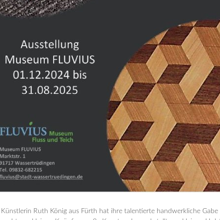
 Künstlerin Ruth König aus Fürth hat ihre talentierte handwerkliche Gabe