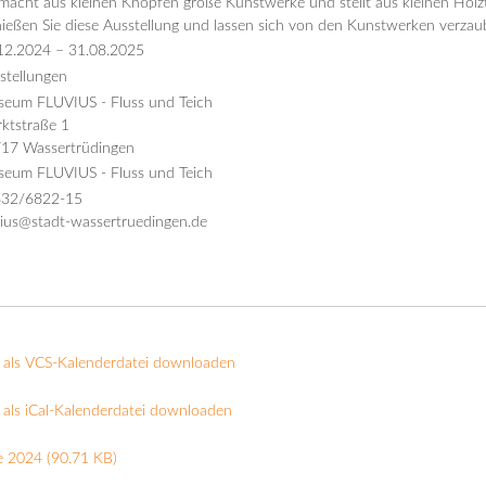
 macht aus kleinen Knöpfen große Kunstwerke und stellt aus kleinen Holzt
ießen Sie diese Ausstellung und lassen sich von den Kunstwerken verzau
12.2024
–
31.08.2025
stellungen
eum FLUVIUS - Fluss und Teich
ktstraße 1
17 Wassertrüdingen
eum FLUVIUS - Fluss und Teich
32/6822-15
vius@stadt-wassertruedingen.de
 als VCS-Kalenderdatei downloaden
als iCal-Kalenderdatei downloaden
e 2024
(90.71 KB)