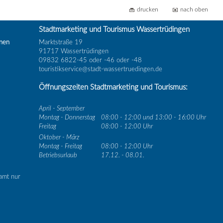
drucken
nach oben
Stadtmarketing und Tourismus Wassertrüdingen
inen
Marktstraße 19
91717 Wassertrüdingen
09832 6822-45 oder -46 oder -48
touristikservice@stadt-wassertruedingen.de
Öffnungszeiten Stadtmarketing und Tourismus:
April - September
Montag - Donnerstag
08:00 - 12:00 und 13:00 - 16:00 Uhr
Freitag
08:00 - 12:00 Uhr
Oktober - März
Montag - Freitag
08:00 - 12:00 Uhr
Betriebsurlaub
17.12. - 08.01.
amt nur