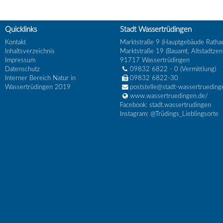
Quicklinks
Stadt Wassertrüdingen
Kontakt
Marktstraße 9 (Hauptgebäude Ratha
Inhaltsverzeichnis
Marktstraße 19 (Bauamt, Altstadtzen
Impressum
91717
Wassertrüdingen
Datenschutz
09832 6822 - 0
(Vermittlung)
Interner Bereich Natur in
09832 6822-30
Wassertrüdingen 2019
poststelle@stadt-wassertrueding
www.wassertruedingen.de/
Facebook: stadt.wassertrudingen
Instagram: @Trüdings_Lieblingsorte