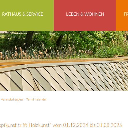
RATHAUS & SERVICE
LEBEN & WOHNEN
F
>
Veranstaltungen
>
Terminkalender
opfkunst trifft Holzkunst" vom 01.12.2024 bis 31.08.2025