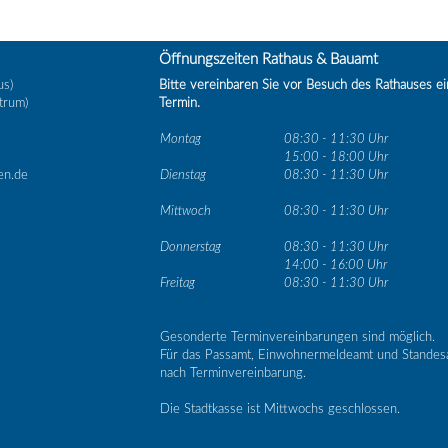
Öffnungszeiten Rathaus & Bauamt
us)
Bitte vereinbaren Sie vor Besuch des Rathauses e
trum)
Termin.
Montag
08:30 - 11:30 Uhr
15:00 - 18:00 Uhr
en.de
Dienstag
08:30 - 11:30 Uhr
Mittwoch
08:30 - 11:30 Uhr
Donnerstag
08:30 - 11:30 Uhr
14:00 - 16:00 Uhr
Freitag
08:30 - 11:30 Uhr
Gesonderte Terminvereinbarungen sind möglich.
Für das Passamt, Einwohnermeldeamt und Standes
nach Terminvereinbarung.
Die Stadtkasse ist Mittwochs geschlossen.