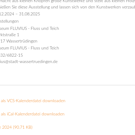
 macht aus kleinen Knöpfen große Kunstwerke und stellt aus kleinen Holzt
ießen Sie diese Ausstellung und lassen sich von den Kunstwerken verzau
12.2024
–
31.08.2025
stellungen
eum FLUVIUS - Fluss und Teich
ktstraße 1
17 Wassertrüdingen
eum FLUVIUS - Fluss und Teich
32/6822-15
vius@stadt-wassertruedingen.de
 als VCS-Kalenderdatei downloaden
als iCal-Kalenderdatei downloaden
e 2024
(90.71 KB)