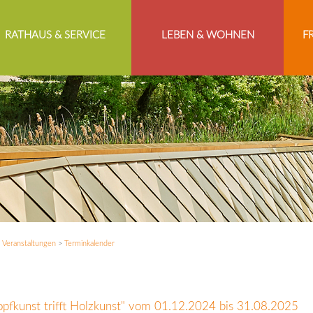
RATHAUS & SERVICE
LEBEN & WOHNEN
F
>
Veranstaltungen
>
Terminkalender
opfkunst trifft Holzkunst" vom 01.12.2024 bis 31.08.2025