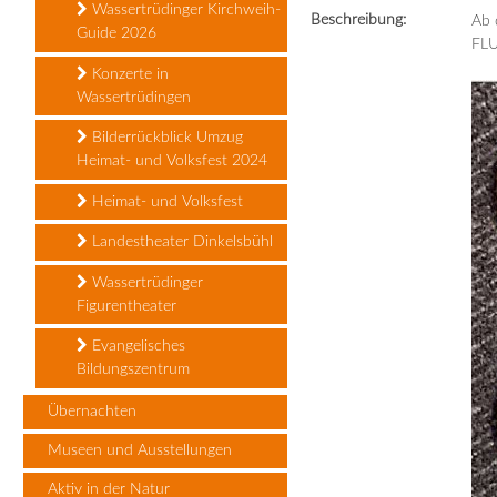
Wassertrüdinger Kirchweih-
Beschreibung:
Ab 
Guide 2026
FLU
Konzerte in
Wassertrüdingen
Bilderrückblick Umzug
Heimat- und Volksfest 2024
Heimat- und Volksfest
Landestheater Dinkelsbühl
Wassertrüdinger
Figurentheater
Evangelisches
Bildungszentrum
Übernachten
Museen und Ausstellungen
Aktiv in der Natur