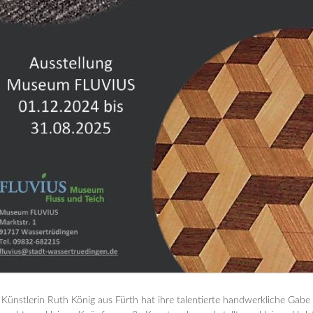
 Künstlerin Ruth König aus Fürth hat ihre talentierte handwerkliche Gabe