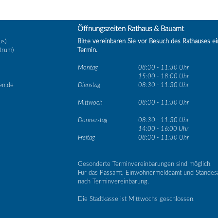
Öffnungszeiten Rathaus & Bauamt
us)
Bitte vereinbaren Sie vor Besuch des Rathauses e
trum)
Termin.
Montag
08:30 - 11:30 Uhr
15:00 - 18:00 Uhr
en.de
Dienstag
08:30 - 11:30 Uhr
Mittwoch
08:30 - 11:30 Uhr
Donnerstag
08:30 - 11:30 Uhr
14:00 - 16:00 Uhr
Freitag
08:30 - 11:30 Uhr
Gesonderte Terminvereinbarungen sind möglich.
Für das Passamt, Einwohnermeldeamt und Standes
nach Terminvereinbarung.
Die Stadtkasse ist Mittwochs geschlossen.