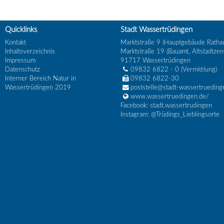
Quicklinks
Stadt Wassertrüdingen
Kontakt
Marktstraße 9 (Hauptgebäude Ratha
Inhaltsverzeichnis
Marktstraße 19 (Bauamt, Altstadtzen
Impressum
91717
Wassertrüdingen
Datenschutz
09832 6822 - 0
(Vermittlung)
Interner Bereich Natur in
09832 6822-30
Wassertrüdingen 2019
poststelle@stadt-wassertrueding
www.wassertruedingen.de/
Facebook: stadt.wassertrudingen
Instagram: @Trüdings_Lieblingsorte