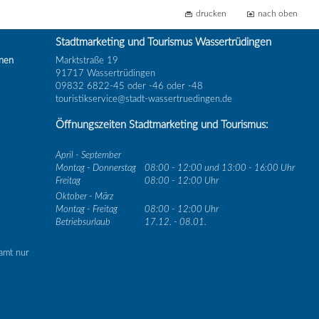
drucken
nach oben
Stadtmarketing und Tourismus Wassertrüdingen
inen
Marktstraße 19
91717 Wassertrüdingen
09832 6822-45 oder -46 oder -48
touristikservice@stadt-wassertruedingen.de
Öffnungszeiten Stadtmarketing und Tourismus:
April - September
Montag - Donnerstag
08:00 - 12:00 und 13:00 - 16:00 Uhr
Freitag
08:00 - 12:00 Uhr
Oktober - März
Montag - Freitag
08:00 - 12:00 Uhr
Betriebsurlaub
17.12. - 08.01.
amt nur