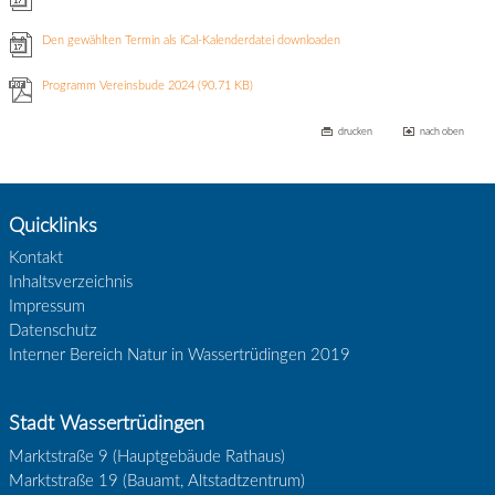
Den gewählten Termin als iCal-Kalenderdatei downloaden
Programm Vereinsbude 2024
(90.71 KB)
drucken
nach oben
Quicklinks
Kontakt
Inhaltsverzeichnis
Impressum
Datenschutz
Interner Bereich Natur in Wassertrüdingen 2019
Stadt Wassertrüdingen
Marktstraße 9 (Hauptgebäude Rathaus)
Marktstraße 19 (Bauamt, Altstadtzentrum)