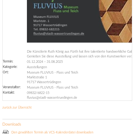
Die Künstlerin Ruth König aus Fürth hat ihre talentierte handwerkliche Ga
Genießen Sie diese Ausstellung und lassen sich von den Kunstwerken verz
Termin:
01.12.2024
–
31.08.2025
Kategorie:
Ausstellungen
Ort:
Museum FLUVIUS - Fluss und Teich
Marktstraße 1
91717 Wassertrüdingen
Veranstalter:
Museum FLUVIUS - Fluss und Teich
Kontakt:
09832/6822-15
fluvius@stadt-wassertruedingen.de
zurück zur Übersicht
Downloads
Den gewählten Termin als VCS-Kalenderdatei downloaden