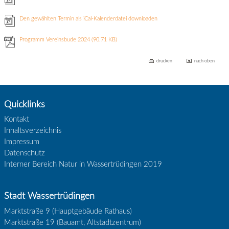
Den gewählten Termin als iCal-Kalenderdatei downloaden
Programm Vereinsbude 2024
(90.71 KB)
drucken
nach oben
Quicklinks
Kontakt
Inhaltsverzeichnis
Impressum
Datenschutz
Interner Bereich Natur in Wassertrüdingen 2019
Stadt Wassertrüdingen
Marktstraße 9 (Hauptgebäude Rathaus)
Marktstraße 19 (Bauamt, Altstadtzentrum)