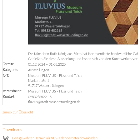
Die Künstlerin Ruth König aus Fürth hat ihre talentierte handwerkliche Ga
Genießen Sie diese Ausstellung und lassen sich von den Kunstwerken verz
Termin:
01.12.2024
–
31.08.2025
Kategorie:
Ausstellungen
Ort:
Museum FLUVIUS - Fluss und Teich
Marktstraße 1
91717 Wassertrüdingen
Veranstalter:
Museum FLUVIUS - Fluss und Teich
Kontakt:
09832/6822-15
fluvius@stadt-wassertruedingen.de
zurück zur Übersicht
Downloads
Den gewählten Termin als VCS-Kalenderdatei downloaden