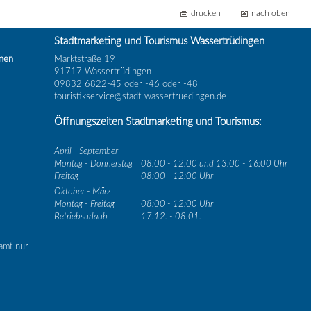
drucken
nach oben
Stadtmarketing und Tourismus Wassertrüdingen
inen
Marktstraße 19
91717 Wassertrüdingen
09832 6822-45 oder -46 oder -48
touristikservice@stadt-wassertruedingen.de
Öffnungszeiten Stadtmarketing und Tourismus:
April - September
Montag - Donnerstag
08:00 - 12:00 und 13:00 - 16:00 Uhr
Freitag
08:00 - 12:00 Uhr
Oktober - März
Montag - Freitag
08:00 - 12:00 Uhr
Betriebsurlaub
17.12. - 08.01.
amt nur