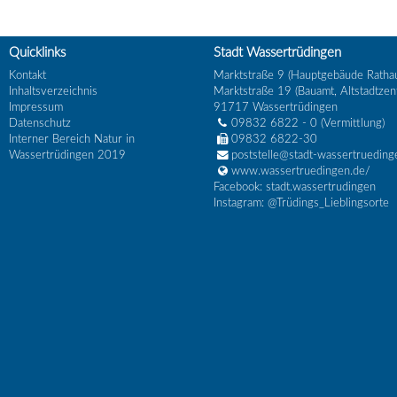
Quicklinks
Stadt Wassertrüdingen
Kontakt
Marktstraße 9 (Hauptgebäude Ratha
Inhaltsverzeichnis
Marktstraße 19 (Bauamt, Altstadtzen
Impressum
91717
Wassertrüdingen
Datenschutz
09832 6822 - 0
(Vermittlung)
Interner Bereich Natur in
09832 6822-30
Wassertrüdingen 2019
poststelle@stadt-wassertrueding
www.wassertruedingen.de/
Facebook: stadt.wassertrudingen
Instagram: @Trüdings_Lieblingsorte