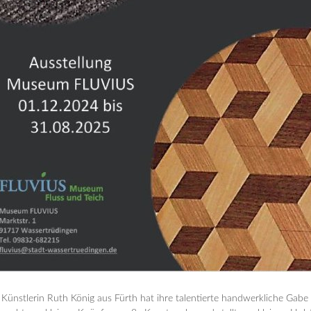
 Künstlerin Ruth König aus Fürth hat ihre talentierte handwerkliche Gabe