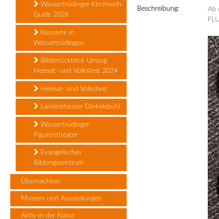
Wassertrüdinger Kirchweih-
Beschreibung:
Ab 
Guide 2026
FLU
Konzerte in
Wassertrüdingen
Bilderrückblick Umzug
Heimat- und Volksfest 2024
Heimat- und Volksfest
Landestheater Dinkelsbühl
Wassertrüdinger
Figurentheater
Evangelisches
Bildungszentrum
Übernachten
Museen und Ausstellungen
Aktiv in der Natur