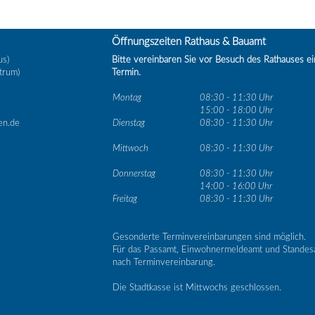
Öffnungszeiten Rathaus & Bauamt
us)
Bitte vereinbaren Sie vor Besuch des Rathauses e
trum)
Termin.
Montag
08:30 - 11:30 Uhr
15:00 - 18:00 Uhr
en.de
Dienstag
08:30 - 11:30 Uhr
Mittwoch
08:30 - 11:30 Uhr
Donnerstag
08:30 - 11:30 Uhr
14:00 - 16:00 Uhr
Freitag
08:30 - 11:30 Uhr
Gesonderte Terminvereinbarungen sind möglich.
Für das Passamt, Einwohnermeldeamt und Standes
nach Terminvereinbarung.
Die Stadtkasse ist Mittwochs geschlossen.