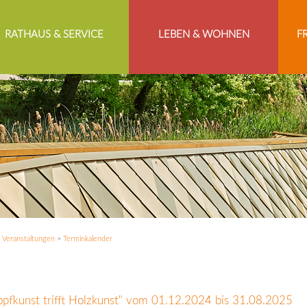
RATHAUS & SERVICE
LEBEN & WOHNEN
F
>
Veranstaltungen
>
Terminkalender
opfkunst trifft Holzkunst" vom 01.12.2024 bis 31.08.2025