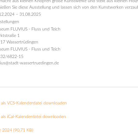
 macht aus kleinen Knöpfen große Kunstwerke und stellt aus kleinen Holzt
ießen Sie diese Ausstellung und lassen sich von den Kunstwerken verzau
12.2024
–
31.08.2025
stellungen
eum FLUVIUS - Fluss und Teich
ktstraße 1
17 Wassertrüdingen
eum FLUVIUS - Fluss und Teich
32/6822-15
vius@stadt-wassertruedingen.de
 als VCS-Kalenderdatei downloaden
als iCal-Kalenderdatei downloaden
e 2024
(90.71 KB)