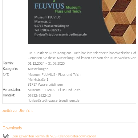
Die Künstlerin Ruth König aus Fürth hat ihre talentierte handwerkliche Ga
Genießen Sie diese Ausstellung und lassen sich von den Kunstwerken verz
Termin:
01.12.2024
–
31.08.2025
Kategorie:
Ausstellungen
Ort:
Museum FLUVIUS - Fluss und Teich
Marktstraße 1
91717 Wassertrüdingen
Veranstalter:
Museum FLUVIUS - Fluss und Teich
Kontakt:
09832/6822-15
fluvius@stadt-wassertruedingen.de
zurück zur Übersicht
Downloads
Den gewählten Termin als VCS-Kalenderdatei downloaden