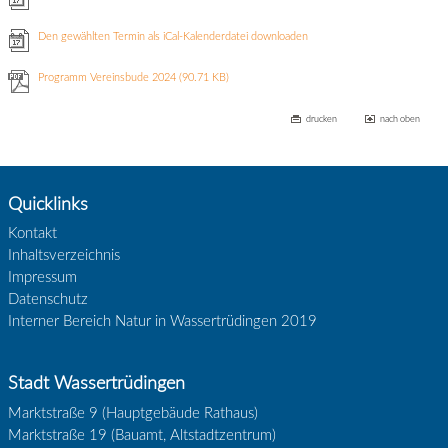
Den gewählten Termin als iCal-Kalenderdatei downloaden
Programm Vereinsbude 2024
(90.71 KB)
drucken
nach oben
Quicklinks
Kontakt
Inhaltsverzeichnis
Impressum
Datenschutz
Interner Bereich Natur in Wassertrüdingen 2019
Stadt Wassertrüdingen
Marktstraße 9 (Hauptgebäude Rathaus)
Marktstraße 19 (Bauamt, Altstadtzentrum)