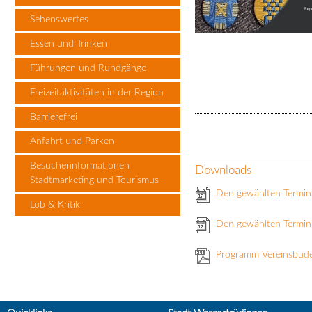
Sehenswertes
Essen und Trinken
Führungen und Rundgänge
Freizeitaktivitäten in der Region
Barrierefrei
Anfahrt und Parken
Besucherinformationen
Downloads
Stadtmarketing und Tourismus
Den gewählten Termin
Lob & Kritik
Den gewählten Termin 
Programm Vereinsbud