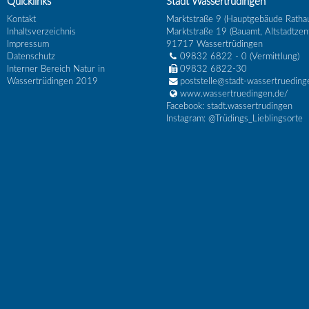
Quicklinks
Stadt Wassertrüdingen
Kontakt
Marktstraße 9 (Hauptgebäude Ratha
Inhaltsverzeichnis
Marktstraße 19 (Bauamt, Altstadtzen
Impressum
91717
Wassertrüdingen
Datenschutz
09832 6822 - 0
(Vermittlung)
Interner Bereich Natur in
09832 6822-30
Wassertrüdingen 2019
poststelle@stadt-wassertrueding
www.wassertruedingen.de/
Facebook: stadt.wassertrudingen
Instagram: @Trüdings_Lieblingsorte