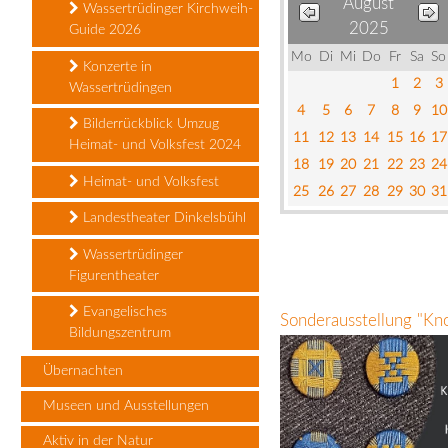
August
Wassertrüdinger Kirchweih-
2025
Guide 2026
Mo
Di
Mi
Do
Fr
Sa
So
Konzerte in
1
2
3
Wassertrüdingen
4
5
6
7
8
9
10
Bilderrückblick Umzug
11
12
13
14
15
16
17
Heimat- und Volksfest 2024
18
19
20
21
22
23
24
Heimat- und Volksfest
25
26
27
28
29
30
31
Landestheater Dinkelsbühl
Wassertrüdinger
Figurentheater
Evangelisches
Sonderausstellung "Kn
Bildungszentrum
Übernachten
Museen und Ausstellungen
Aktiv in der Natur