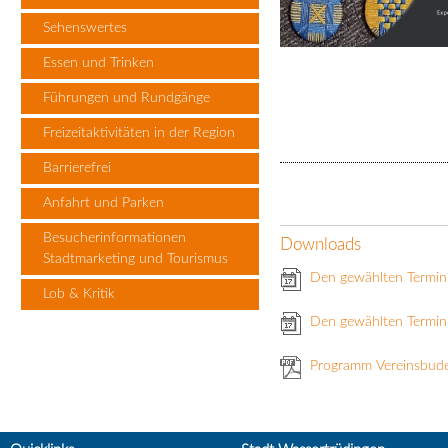
Sehenswertes
Essen und Trinken
Führungen und Rundgänge
Freizeitaktivitäten in der Region
Barrierefrei
Anfahrt und Parken
Besucherinformationen
Downloads
Stadtmarketing und Tourismus
Den gewählten Termin
Lob & Kritik
Den gewählten Termin 
Programm Vereinsbud