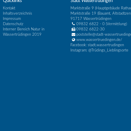
Quicklinks
Stadt Wassertrüdingen
Kontakt
Marktstraße 9 (Hauptgebäude Ratha
Inhaltsverzeichnis
Marktstraße 19 (Bauamt, Altstadtzen
Impressum
91717
Wassertrüdingen
Datenschutz
09832 6822 - 0
(Vermittlung)
Interner Bereich Natur in
09832 6822-30
Wassertrüdingen 2019
poststelle@stadt-wassertrueding
www.wassertruedingen.de/
Facebook: stadt.wassertrudingen
Instagram: @Trüdings_Lieblingsorte