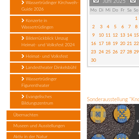
Juni 2025
Wassertrüdinger Kirchweih-
Guide 2026
Mo
Di
Mi
Do
Fr
Sa
So
1
Konzerte in
2
3
4
5
6
7
8
Wassertrüdingen
9
10
11
12
13
14
15
Bilderrückblick Umzug
16
17
18
19
20
21
22
Heimat- und Volksfest 2024
23
24
25
26
27
28
29
Heimat- und Volksfest
30
Landestheater Dinkelsbühl
Wassertrüdinger
Figurentheater
Evangelisches
Sonderausstellung "Kn
Bildungszentrum
Übernachten
Museen und Ausstellungen
Aktiv in der Natur