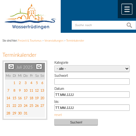
Zum Inhalt
,
zur Navigation
oder
zur Startseite
springen.
chließen
M
suche
suche
Sie sind hier:
Freizeit & Tourismus
>
Veranstaltungen
>
Terminkalender
Terminkalender
Kategorie
Juli 2025
Mo
Di
Mi
Do
Fr
Sa
So
Suchwort
1
2
3
4
5
6
Datum
7
8
9
10
11
12
13
14
15
16
17
18
19
20
bis:
21
22
23
24
25
26
27
28
29
30
31
reset