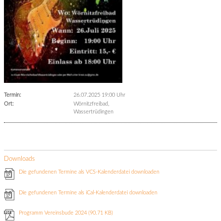
Termin:
26.07.2025 19:00 Uhr
Ort:
Wörnitzfreibad,
Wassertrüdingen
Downloads
Die gefundenen Termine als VCS-Kalenderdatei downloaden
Die gefundenen Termine als iCal-Kalenderdatei downloaden
Programm Vereinsbude 2024
(90.71 KB)