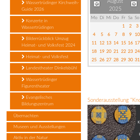
August
Wassertrüdinger Kirchweih-
2025
Guide 2026
Mo
Di
Mi
Do
Fr
Sa
So
Konzerte in
1
2
3
Wassertrüdingen
4
5
6
7
8
9
10
Bilderrückblick Umzug
11
12
13
14
15
16
17
Heimat- und Volksfest 2024
18
19
20
21
22
23
24
Heimat- und Volksfest
25
26
27
28
29
30
31
Landestheater Dinkelsbühl
Wassertrüdinger
Figurentheater
Evangelisches
Sonderausstellung "Kn
Bildungszentrum
Übernachten
Museen und Ausstellungen
Aktiv in der Natur