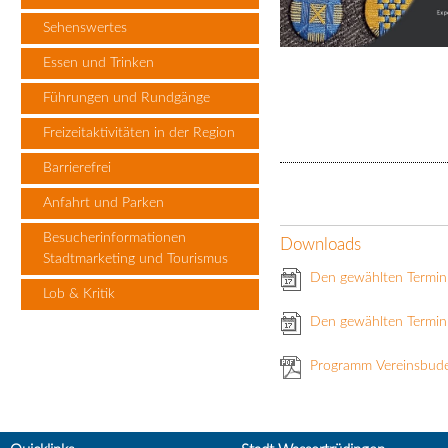
Sehenswertes
Essen und Trinken
Führungen und Rundgänge
Freizeitaktivitäten in der Region
Barrierefrei
Anfahrt und Parken
Besucherinformationen
Downloads
Stadtmarketing und Tourismus
Den gewählten Termin
Lob & Kritik
Den gewählten Termin 
Programm Vereinsbud