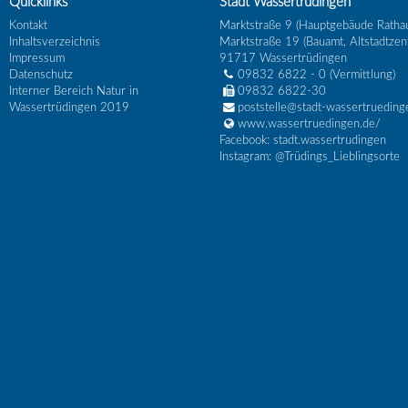
Quicklinks
Stadt Wassertrüdingen
Kontakt
Marktstraße 9 (Hauptgebäude Ratha
Inhaltsverzeichnis
Marktstraße 19 (Bauamt, Altstadtzen
Impressum
91717
Wassertrüdingen
Datenschutz
09832 6822 - 0
(Vermittlung)
Interner Bereich Natur in
09832 6822-30
Wassertrüdingen 2019
poststelle@stadt-wassertrueding
www.wassertruedingen.de/
Facebook: stadt.wassertrudingen
Instagram: @Trüdings_Lieblingsorte