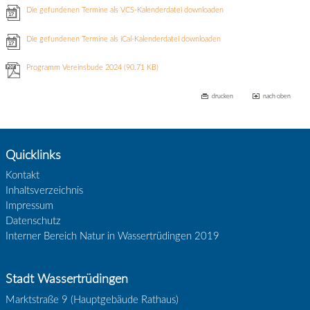
Die gefundenen Termine als VCS-Kalenderdatei downloaden
Die gefundenen Termine als iCal-Kalenderdatei downloaden
Programm Vereinsbude 2024
(90.71 KB)
drucken
nach oben
Quicklinks
Kontakt
Inhaltsverzeichnis
Impressum
Datenschutz
Interner Bereich Natur in Wassertrüdingen 2019
Stadt Wassertrüdingen
Marktstraße 9 (Hauptgebäude Rathaus)