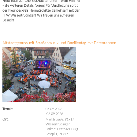
Freut euch auf tolle Blockbuster unter freiem Himmel
- alle weiteren Details folgen! Für Verpflegung sorgt
der Freundeskreis Heimatschätze gemeinsam mit der
FFW Wassertrüdingen! Wir freuen uns auf euren
Besuch!
Altstadtgenuss mit Straßenmusik und Familientag mit Entenrennen
Termin:
05.09.2026
–
06.09.2026
Ort:
Marktstraße, 91717
Wassertrüdingen
Parken: Festplatz Bürg
Festpl 1, 91717