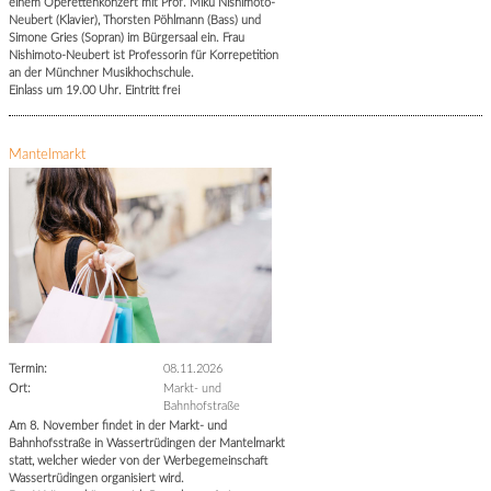
einem Operettenkonzert mit Prof. Miku Nishimoto-
Neubert (Klavier), Thorsten Pöhlmann (Bass) und
Simone Gries (Sopran) im Bürgersaal ein. Frau
Nishimoto-Neubert ist Professorin für Korrepetition
an der Münchner Musikhochschule.
Einlass um 19.00 Uhr. Eintritt frei
Mantelmarkt
Termin:
08.11.2026
Ort:
Markt- und
Bahnhofstraße
Am 8. November findet in der Markt- und
Bahnhofsstraße in Wassertrüdingen der Mantelmarkt
statt, welcher wieder von der Werbegemeinschaft
Wassertrüdingen organisiert wird.