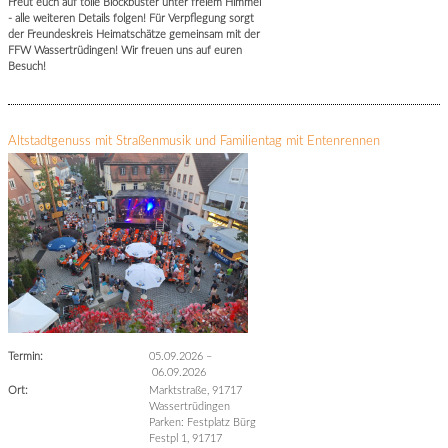
Freut euch auf tolle Blockbuster unter freiem Himmel
- alle weiteren Details folgen! Für Verpflegung sorgt
der Freundeskreis Heimatschätze gemeinsam mit der
FFW Wassertrüdingen! Wir freuen uns auf euren
Besuch!
Altstadtgenuss mit Straßenmusik und Familientag mit Entenrennen
Termin:
05.09.2026
–
06.09.2026
Ort:
Marktstraße, 91717
Wassertrüdingen
Parken: Festplatz Bürg
Festpl 1, 91717