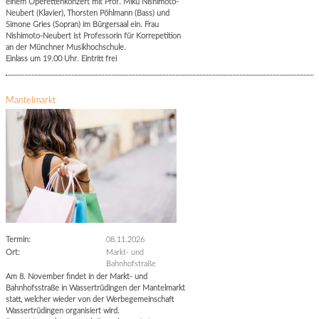
einem Operettenkonzert mit Prof. Miku Nishimoto-
Neubert (Klavier), Thorsten Pöhlmann (Bass) und
Simone Gries (Sopran) im Bürgersaal ein. Frau
Nishimoto-Neubert ist Professorin für Korrepetition
an der Münchner Musikhochschule.
Einlass um 19.00 Uhr. Eintritt frei
Mantelmarkt
Termin:
08.11.2026
Ort:
Markt- und
Bahnhofstraße
Am 8. November findet in der Markt- und
Bahnhofsstraße in Wassertrüdingen der Mantelmarkt
statt, welcher wieder von der Werbegemeinschaft
Wassertrüdingen organisiert wird.