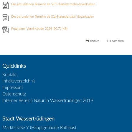
Die gefundenen Termine als VCS-Kalenderdatei downloaden
Die gefundenen Termine als iCal-Kalenderdatei downloaden
Programm Vereinsbude 2024
(90.71 KB)
drucken
nach oben
Quicklinks
Kontakt
Inhaltsverzeichnis
Impressum
Datenschutz
Interner Bereich Natur in Wassertrüdingen 2019
Stadt Wassertrüdingen
Marktstraße 9 (Hauptgebäude Rathaus)