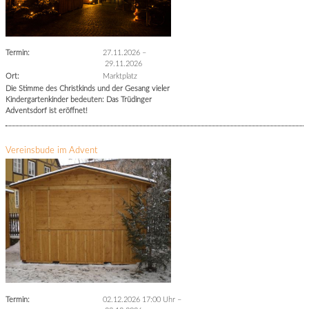
Termin:
27.11.2026
–
29.11.2026
Ort:
Marktplatz
Die Stimme des Christkinds und der Gesang vieler
Kindergartenkinder bedeuten: Das Trüdinger
Adventsdorf ist eröffnet!
Vereinsbude im Advent
Termin:
02.12.2026 17:00 Uhr
–