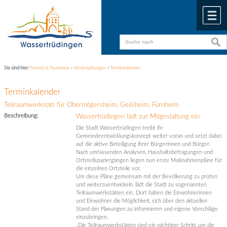
Zum Inhalt
,
zur Navigation
oder
zur Startseite
springen.
chließen
M
suche
suche
Sie sind hier:
Freizeit & Tourismus
>
Veranstaltungen
>
Terminkalender
Terminkalender
Teilraumwerkstatt für Obermögersheim, Geilsheim, Fürnheim
Beschreibung:
Wassertrüdingen lädt zur Mitgestaltung ein
Die Stadt Wassertrüdingen treibt ihr
Gemeindeentwicklungskonzept weiter voran und setzt dabei
auf die aktive Beteiligung ihrer Bürgerinnen und Bürger.
Nach umfassenden Analysen, Haushaltsbefragungen und
Ortsteilspaziergängen liegen nun erste Maßnahmenpläne für
die einzelnen Ortsteile vor.
Um diese Pläne gemeinsam mit der Bevölkerung zu prüfen
und weiterzuentwickeln, lädt die Stadt zu sogenannten
Teilraumwerkstätten ein. Dort haben die Einwohnerinnen
und Einwohner die Möglichkeit, sich über den aktuellen
Stand der Planungen zu informieren und eigene Vorschläge
einzubringen.
„Die Teilraumwerkstätten sind ein wichtiger Schritt, um die