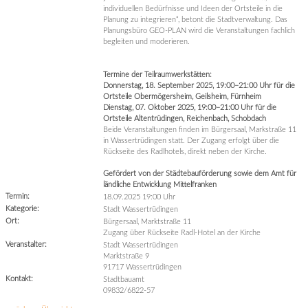
individuellen Bedürfnisse und Ideen der Ortsteile in die
Planung zu integrieren“, betont die Stadtverwaltung. Das
Planungsbüro GEO-PLAN wird die Veranstaltungen fachlich
begleiten und moderieren.
Termine der Teilraumwerkstätten:
Donnerstag, 18. September 2025, 19:00–21:00 Uhr für die
Ortsteile Obermögersheim, Geilsheim, Fürnheim
Dienstag, 07. Oktober 2025, 19:00–21:00 Uhr für die
Ortsteile Altentrüdingen, Reichenbach, Schobdach
Beide Veranstaltungen finden im Bürgersaal, Markstraße 11
in Wassertrüdingen statt. Der Zugang erfolgt über die
Rückseite des Radlhotels, direkt neben der Kirche.
Gefördert von der Städtebauförderung sowie dem Amt für
ländliche Entwicklung Mittelfranken
Termin:
18.09.2025 19:00 Uhr
Kategorie:
Stadt Wassertrüdingen
Ort:
Bürgersaal, Marktstraße 11
Zugang über Rückseite Radl-Hotel an der Kirche
Veranstalter:
Stadt Wassertrüdingen
Marktstraße 9
91717 Wassertrüdingen
Kontakt:
Stadtbauamt
09832/6822-57