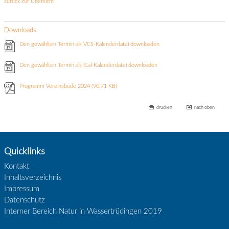
zurück zur Übersicht
Downloads
Den gewählten Termin als VCS-Kalenderdatei downloaden
Den gewählten Termin als iCal-Kalenderdatei downloaden
Programm Vereinsbude 2024
(90.71 KB)
drucken
nach oben
Quicklinks
Kontakt
Inhaltsverzeichnis
Impressum
Datenschutz
Interner Bereich Natur in Wassertrüdingen 2019