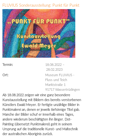
FLUVIUS Sonderausstellung: Punkt für Punkt
Termin:
18.08.2022
–
28.02.2023
Ort:
Museum FLUVIUS -
Fluss und Teich
Marktstraße 1
91717 Wassertrüdingen
Ab 18.08.2022 zeigen wir eine ganz besondere
Kunstausstellung mit Bildern des bereits verstorbenen
Künstlers Ewald Meyer. Er fertigte unzählige Bilder in
Punktmalerei an, denen er jeweils tiefsinnige Titel gab.
Manche der Bilder schuf er innerhalb eines Tages,
andere wiederum beschäftigten ihn länger. Dot-
Painting (übersetzt Punktmalerei) geht in seinem
Ursprung auf die traditionelle Kunst- und Maltechnik
der australischen Aboriginis zurück.