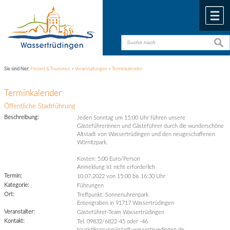
Zum Inhalt
,
zur Navigation
oder
zur Startseite
springen.
chließen
M
suche
suche
Sie sind hier:
Freizeit & Tourismus
>
Veranstaltungen
>
Terminkalender
Terminkalender
Öffentliche Stadtführung
Beschreibung:
Jeden Sonntag um 15:00 Uhr führen unsere
Gästeführerinnen und Gästeführer durch die wunderschöne
Altstadt von Wassertrüdingen und den neugeschaffenen
Wörnitzpark.
Kosten: 5,00 Euro/Person
Anmeldung ist nicht erforderlich
Termin:
10.07.2022 von 15:00
bis 16:30 Uhr
Kategorie:
Führungen
Ort:
Treffpunkt: Sonnenuhrenpark
Entengraben in 91717 Wassertrüdingen
Veranstalter:
Gästeführer-Team Wassertrüdingen
Kontakt:
Tel. 09832/6822-45 oder -46
touristikservice@stadt-wassertruedingen.de