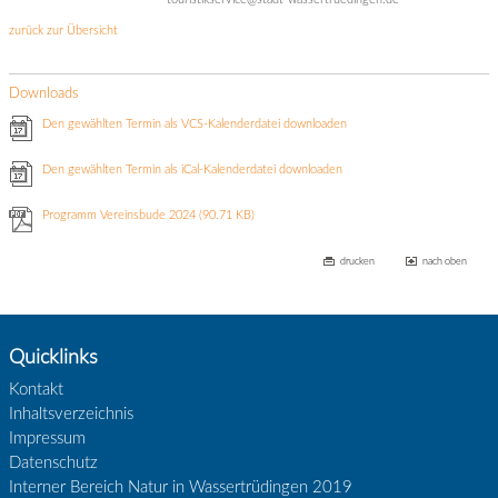
zurück zur Übersicht
Downloads
Den gewählten Termin als VCS-Kalenderdatei downloaden
Den gewählten Termin als iCal-Kalenderdatei downloaden
Programm Vereinsbude 2024
(90.71 KB)
drucken
nach oben
Quicklinks
Kontakt
Inhaltsverzeichnis
Impressum
Datenschutz
Interner Bereich Natur in Wassertrüdingen 2019