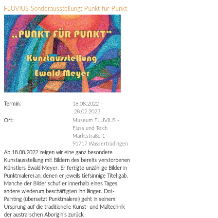
FLUVIUS Sonderausstellung: Punkt für Punkt
Termin:
18.08.2022
–
28.02.2023
Ort:
Museum FLUVIUS -
Fluss und Teich
Marktstraße 1
91717 Wassertrüdingen
Ab 18.08.2022 zeigen wir eine ganz besondere
Kunstausstellung mit Bildern des bereits verstorbenen
Künstlers Ewald Meyer. Er fertigte unzählige Bilder in
Punktmalerei an, denen er jeweils tiefsinnige Titel gab.
Manche der Bilder schuf er innerhalb eines Tages,
andere wiederum beschäftigten ihn länger. Dot-
Painting (übersetzt Punktmalerei) geht in seinem
Ursprung auf die traditionelle Kunst- und Maltechnik
der australischen Aboriginis zurück.