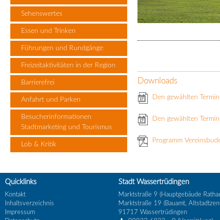
Sehenswertes
Essen und Trinken
Führungen und Rundgänge
Freizeitaktivitäten in der Region
Downloads
Barrierefrei
Den gewählten Termin
Anfahrt und Parken
Besucherinformationen
Den gewählten Termin 
Stadtmarketing und Tourismus
Programm Vereinsbud
Lob & Kritik
Quicklinks
Stadt Wassertrüdingen
Kontakt
Marktstraße 9 (Hauptgebäude Ratha
Inhaltsverzeichnis
Marktstraße 19 (Bauamt, Altstadtzen
Impressum
91717
Wassertrüdingen