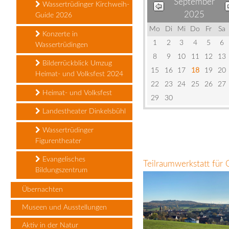
September
Wassertrüdinger Kirchweih-
2025
Guide 2026
Mo
Di
Mi
Do
Fr
Sa
Konzerte in
1
2
3
4
5
6
Wassertrüdingen
8
9
10
11
12
13
Bilderrückblick Umzug
15
16
17
18
19
20
Heimat- und Volksfest 2024
22
23
24
25
26
27
Heimat- und Volksfest
29
30
Landestheater Dinkelsbühl
Wassertrüdinger
Figurentheater
Evangelisches
Teilraumwerkstatt für
Bildungszentrum
Übernachten
Museen und Ausstellungen
Aktiv in der Natur