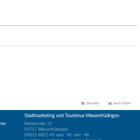
drucken
nach oben
Stadtmarketing und Tourismus Wassertrüdingen
inen
Marktstraße 19
91717 Wassertrüdingen
09832 6822-45 oder -46 oder -48