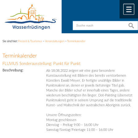
Zum Inhalt
,
zur Navigation
oder
zur Startseite
springen.
chließen
M
suche
suche
Sie sind hier:
Freizeit & Tourismus
>
Veranstaltungen
>
Terminkalender
Terminkalender
FLUVIUS Sonderausstellung: Punkt für Punkt
Beschreibung:
Ab 18.08.2022 zeigen wir eine ganz besondere
Kunstausstellung mit Bildern des bereits verstorbenen
Künstlers Ewald Meyer. Er fertigte unzählige Bilder in
Punktmalerei an, denen er jeweils tiefsinnige Titel gab.
Manche der Bilder schuf er innerhalb eines Tages, andere
wiederum beschäftigten ihn länger. Dot-Painting (übersetzt
Punktmalerei) geht in seinem Ursprung auf die traditionelle
Kunst- und Maltechnik der australischen Aboriginis zurück.
Unsere Öffnungszeiten:
Montag geschlossen
Dienstag – Freitag 9:00 – 16:00 Uhr
Samstag/Sontag/Feiertage 11:00 – 16:00 Uhr