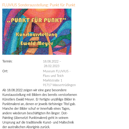
FLUVIUS Sonderausstellung: Punkt für Punkt
Termin:
18.08.2022
–
28.02.2023
Ort:
Museum FLUVIUS -
Fluss und Teich
Marktstraße 1
91717 Wassertrüdingen
Ab 18.08.2022 zeigen wir eine ganz besondere
Kunstausstellung mit Bildern des bereits verstorbenen
Künstlers Ewald Meyer. Er fertigte unzählige Bilder in
Punktmalerei an, denen er jeweils tiefsinnige Titel gab.
Manche der Bilder schuf er innerhalb eines Tages,
andere wiederum beschäftigten ihn länger. Dot-
Painting (übersetzt Punktmalerei) geht in seinem
Ursprung auf die traditionelle Kunst- und Maltechnik
der australischen Aboriginis zurück.