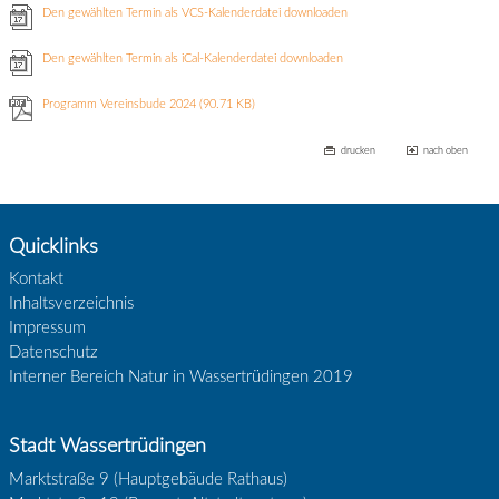
Den gewählten Termin als VCS-Kalenderdatei downloaden
Den gewählten Termin als iCal-Kalenderdatei downloaden
Programm Vereinsbude 2024
(90.71 KB)
drucken
nach oben
Quicklinks
Kontakt
Inhaltsverzeichnis
Impressum
Datenschutz
Interner Bereich Natur in Wassertrüdingen 2019
Stadt Wassertrüdingen
Marktstraße 9 (Hauptgebäude Rathaus)