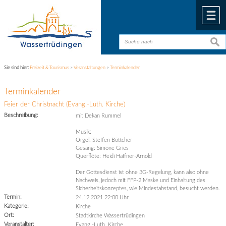
Zum Inhalt
,
zur Navigation
oder
zur Startseite
springen.
chließen
M
suche
suche
Sie sind hier:
Freizeit & Tourismus
>
Veranstaltungen
>
Terminkalender
Terminkalender
Feier der Christnacht (Evang.-Luth. Kirche)
Beschreibung:
mit Dekan Rummel
Musik:
Orgel: Steffen Böttcher
Gesang: Simone Gries
Querflöte: Heidi Haffner-Arnold
Der Gottesdienst ist ohne 3G-Regelung, kann also ohne
Nachweis, jedoch mit FFP-2 Maske und Einhaltung des
Sicherheitskonzeptes, wie Mindestabstand, besucht werden.
Termin:
24.12.2021 22:00 Uhr
Kategorie:
Kirche
Ort:
Stadtkirche Wassertrüdingen
Veranstalter:
Evang.-Luth. Kirche