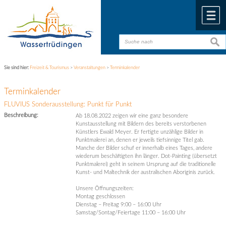
Zum Inhalt
,
zur Navigation
oder
zur Startseite
springen.
chließen
M
suche
suche
Sie sind hier:
Freizeit & Tourismus
>
Veranstaltungen
>
Terminkalender
Terminkalender
FLUVIUS Sonderausstellung: Punkt für Punkt
Beschreibung:
Ab 18.08.2022 zeigen wir eine ganz besondere
Kunstausstellung mit Bildern des bereits verstorbenen
Künstlers Ewald Meyer. Er fertigte unzählige Bilder in
Punktmalerei an, denen er jeweils tiefsinnige Titel gab.
Manche der Bilder schuf er innerhalb eines Tages, andere
wiederum beschäftigten ihn länger. Dot-Painting (übersetzt
Punktmalerei) geht in seinem Ursprung auf die traditionelle
Kunst- und Maltechnik der australischen Aboriginis zurück.
Unsere Öffnungszeiten:
Montag geschlossen
Dienstag – Freitag 9:00 – 16:00 Uhr
Samstag/Sontag/Feiertage 11:00 – 16:00 Uhr