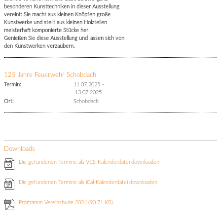
besonderen Kunsttechniken in dieser Ausstellung
vereint: Sie macht aus kleinen Knöpfen große
Kunstwerke und stellt aus kleinen Holzteilen
meisterhaft komponierte Stücke her.
Genießen Sie diese Ausstellung und lassen sich von
den Kunstwerken verzaubern.
125 Jahre Feuerwehr Schobdach
Termin:
11.07.2025
–
13.07.2025
Ort:
Schobdach
Downloads
Die gefundenen Termine als VCS-Kalenderdatei downloaden
Die gefundenen Termine als iCal-Kalenderdatei downloaden
Programm Vereinsbude 2024
(90.71 KB)