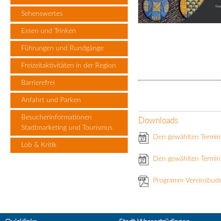
Sehenswertes
Essen und Trinken
Führungen und Rundgänge
Freizeitaktivitäten in der Region
Barrierefrei
Anfahrt und Parken
Besucherinformationen
Downloads
Stadtmarketing und Tourismus
Den gewählten Termin
Lob & Kritik
Den gewählten Termin 
Programm Vereinsbud