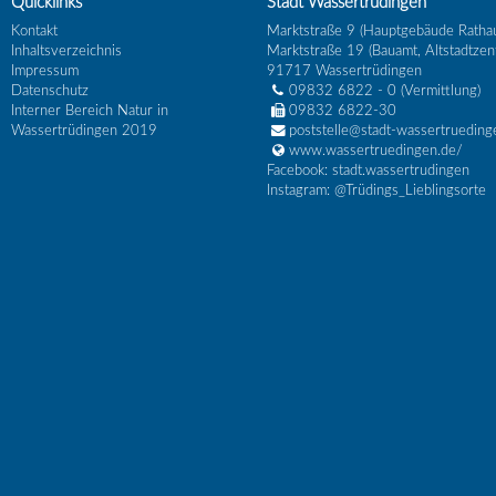
Quicklinks
Stadt Wassertrüdingen
Kontakt
Marktstraße 9 (Hauptgebäude Ratha
Inhaltsverzeichnis
Marktstraße 19 (Bauamt, Altstadtzen
Impressum
91717
Wassertrüdingen
Datenschutz
09832 6822 - 0
(Vermittlung)
Interner Bereich Natur in
09832 6822-30
Wassertrüdingen 2019
poststelle@stadt-wassertrueding
www.wassertruedingen.de/
Facebook: stadt.wassertrudingen
Instagram: @Trüdings_Lieblingsorte