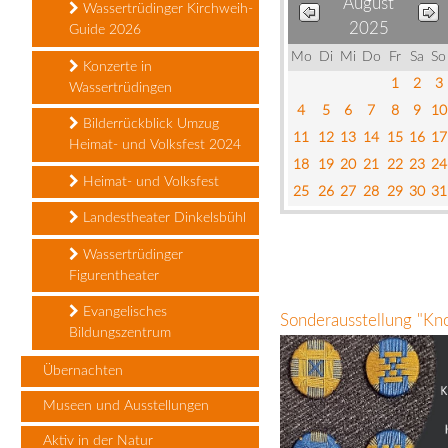
August
Wassertrüdinger Kirchweih-
2025
Guide 2026
Mo
Di
Mi
Do
Fr
Sa
So
Konzerte in
1
2
3
Wassertrüdingen
4
5
6
7
8
9
10
Bilderrückblick Umzug
11
12
13
14
15
16
17
Heimat- und Volksfest 2024
18
19
20
21
22
23
24
Heimat- und Volksfest
25
26
27
28
29
30
31
Landestheater Dinkelsbühl
Wassertrüdinger
Figurentheater
Evangelisches
Sonderausstellung "Kn
Bildungszentrum
Übernachten
Museen und Ausstellungen
Aktiv in der Natur