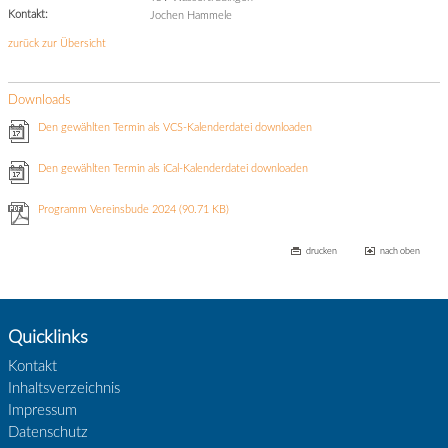
Kontakt:
Jochen Hammele
zurück zur Übersicht
Downloads
Den gewählten Termin als VCS-Kalenderdatei downloaden
Den gewählten Termin als iCal-Kalenderdatei downloaden
Programm Vereinsbude 2024
(90.71 KB)
drucken
nach oben
Quicklinks
Kontakt
Inhaltsverzeichnis
Impressum
Datenschutz