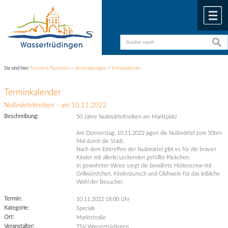
Zum Inhalt
,
zur Navigation
oder
zur Startseite
springen.
chließen
M
suche
suche
Sie sind hier:
Freizeit & Tourismus
>
Veranstaltungen
>
Terminkalender
Terminkalender
Nußmärteltreiben - am 10.11.2022
Beschreibung:
50 Jahre Nußmärteltreiben am Marktplatz
Am Donnerstag, 10.11.2022 jagen die Nußmärtel zum 50ten
Mal durch die Stadt.
Nach dem Eintreffen der Nußmärtel gibt es für die braven
Kinder mit allerlei Leckereien gefüllte Päckchen.
In gewohnter Weise sorgt die bewährte Hüttencrew mit
Grillwürstchen, Kinderpunsch und Glühwein für das leibliche
Wohl der Besucher.
Termin:
10.11.2022 18:00 Uhr
Kategorie:
Specials
Ort:
Marktstraße
Veranstalter:
TSV Wassertrüdingen