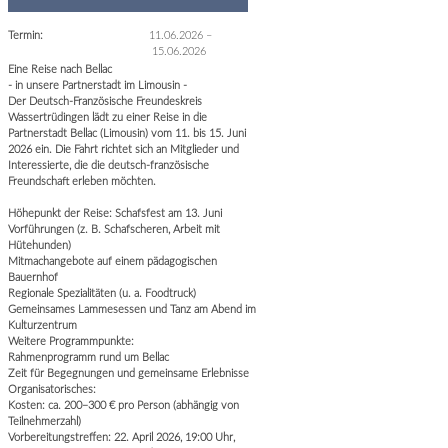
Termin:
11.06.2026
–
15.06.2026
Eine Reise nach Bellac
- in unsere Partnerstadt im Limousin -
Der Deutsch-Französische Freundeskreis
Wassertrüdingen lädt zu einer Reise in die
Partnerstadt Bellac (Limousin) vom 11. bis 15. Juni
2026 ein. Die Fahrt richtet sich an Mitglieder und
Interessierte, die die deutsch-französische
Freundschaft erleben möchten.
Höhepunkt der Reise: Schafsfest am 13. Juni
Vorführungen (z. B. Schafscheren, Arbeit mit
Hütehunden)
Mitmachangebote auf einem pädagogischen
Bauernhof
Regionale Spezialitäten (u. a. Foodtruck)
Gemeinsames Lammesessen und Tanz am Abend im
Kulturzentrum
Weitere Programmpunkte:
Rahmenprogramm rund um Bellac
Zeit für Begegnungen und gemeinsame Erlebnisse
Organisatorisches:
Kosten: ca. 200–300 € pro Person (abhängig von
Teilnehmerzahl)
Vorbereitungstreffen: 22. April 2026, 19:00 Uhr,