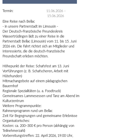
Termin:
11.06.2026
–
15.06.2026
Eine Reise nach Bellac
- in unsere Partnerstadt im Limousin -
Der Deutsch-Französische Freundeskreis
Wassertrüdingen lädt zu einer Reise in die
Partnerstadt Bellac (Limousin) vom 11. bis 15. Juni
2026 ein. Die Fahrt richtet sich an Mitglieder und
Interessierte, die die deutsch-französische
Freundschaft erleben möchten.
Höhepunkt der Reise: Schafsfest am 13. Juni
Vorführungen (z. B. Schafscheren, Arbeit mit
Hütehunden)
Mitmachangebote auf einem pädagogischen
Bauernhof
Regionale Spezialitäten (u. a. Foodtruck)
Gemeinsames Lammesessen und Tanz am Abend im
Kulturzentrum
Weitere Programmpunkte:
Rahmenprogramm rund um Bellac
Zeit für Begegnungen und gemeinsame Erlebnisse
Organisatorisches:
Kosten: ca. 200–300 € pro Person (abhängig von
Teilnehmerzahl)
Vorbereitungstreffen: 22. April 2026, 19:00 Uhr,