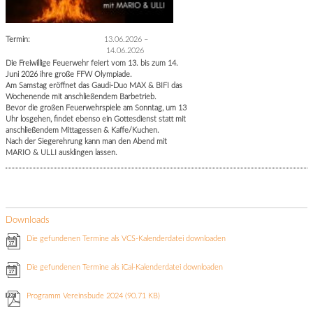
Termin:
13.06.2026
–
14.06.2026
Die Freiwillige Feuerwehr feiert vom 13. bis zum 14.
Juni 2026 ihre große FFW Olympiade.
Am Samstag eröffnet das Gaudi-Duo MAX & BIFI das
Wochenende mit anschließendem Barbetrieb.
Bevor die großen Feuerwehrspiele am Sonntag, um 13
Uhr losgehen, findet ebenso ein Gottesdienst statt mit
anschließendem Mittagessen & Kaffe/Kuchen.
Nach der Siegerehrung kann man den Abend mit
MARIO & ULLI ausklingen lassen.
Downloads
Die gefundenen Termine als VCS-Kalenderdatei downloaden
Die gefundenen Termine als iCal-Kalenderdatei downloaden
Programm Vereinsbude 2024
(90.71 KB)