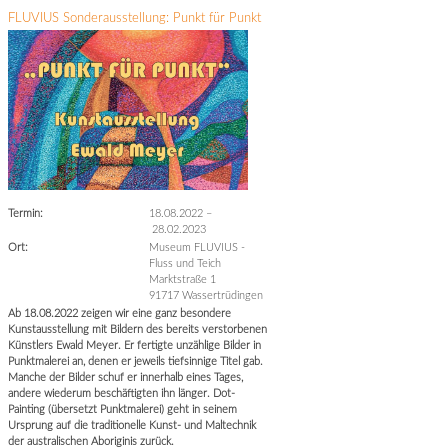
FLUVIUS Sonderausstellung: Punkt für Punkt
Termin:
18.08.2022
–
28.02.2023
Ort:
Museum FLUVIUS -
Fluss und Teich
Marktstraße 1
91717 Wassertrüdingen
Ab 18.08.2022 zeigen wir eine ganz besondere
Kunstausstellung mit Bildern des bereits verstorbenen
Künstlers Ewald Meyer. Er fertigte unzählige Bilder in
Punktmalerei an, denen er jeweils tiefsinnige Titel gab.
Manche der Bilder schuf er innerhalb eines Tages,
andere wiederum beschäftigten ihn länger. Dot-
Painting (übersetzt Punktmalerei) geht in seinem
Ursprung auf die traditionelle Kunst- und Maltechnik
der australischen Aboriginis zurück.