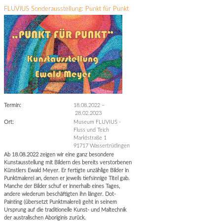
FLUVIUS Sonderausstellung: Punkt für Punkt
Termin:
18.08.2022
–
28.02.2023
Ort:
Museum FLUVIUS -
Fluss und Teich
Marktstraße 1
91717 Wassertrüdingen
Ab 18.08.2022 zeigen wir eine ganz besondere
Kunstausstellung mit Bildern des bereits verstorbenen
Künstlers Ewald Meyer. Er fertigte unzählige Bilder in
Punktmalerei an, denen er jeweils tiefsinnige Titel gab.
Manche der Bilder schuf er innerhalb eines Tages,
andere wiederum beschäftigten ihn länger. Dot-
Painting (übersetzt Punktmalerei) geht in seinem
Ursprung auf die traditionelle Kunst- und Maltechnik
der australischen Aboriginis zurück.