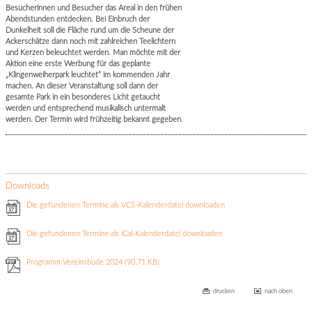
Besucherinnen und Besucher das Areal in den frühen
Abendstunden entdecken. Bei Einbruch der
Dunkelheit soll die Fläche rund um die Scheune der
Ackerschätze dann noch mit zahlreichen Teelichtern
und Kerzen beleuchtet werden. Man möchte mit der
Aktion eine erste Werbung für das geplante
„Klingenweiherpark leuchtet“ im kommenden Jahr
machen. An dieser Veranstaltung soll dann der
gesamte Park in ein besonderes Licht getaucht
werden und entsprechend musikalisch untermalt
werden. Der Termin wird frühzeitig bekannt gegeben.
Downloads
Die gefundenen Termine als VCS-Kalenderdatei downloaden
Die gefundenen Termine als iCal-Kalenderdatei downloaden
Programm Vereinsbude 2024
(90.71 KB)
drucken
nach oben