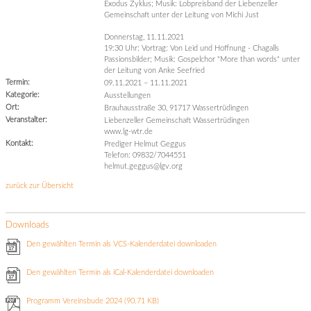
Exodus Zyklus; Musik: Lobpreisband der Liebenzeller
Gemeinschaft unter der Leitung von Michi Just
Donnerstag, 11.11.2021
19:30 Uhr: Vortrag: Von Leid und Hoffnung - Chagalls
Passionsbilder; Musik: Gospelchor "More than words" unter
der Leitung von Anke Seefried
Termin:
09.11.2021
–
11.11.2021
Kategorie:
Ausstellungen
Ort:
Brauhausstraße 30, 91717 Wassertrüdingen
Veranstalter:
Liebenzeller Gemeinschaft Wassertrüdingen
www.lg-wtr.de
Kontakt:
Prediger Helmut Geggus
Telefon: 09832/7044551
helmut.geggus@lgv.org
zurück zur Übersicht
Downloads
Den gewählten Termin als VCS-Kalenderdatei downloaden
Den gewählten Termin als iCal-Kalenderdatei downloaden
Programm Vereinsbude 2024
(90.71 KB)