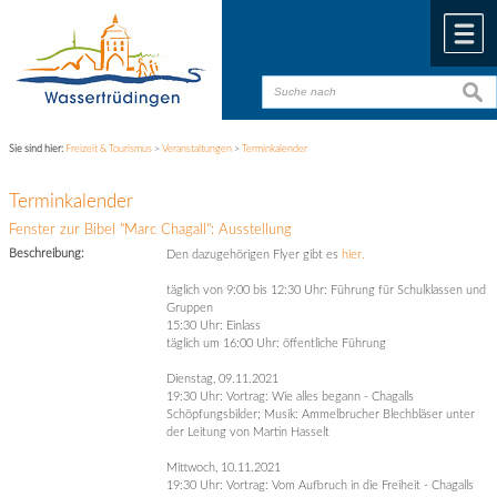
Zum Inhalt
,
zur Navigation
oder
zur Startseite
springen.
chließen
M
suche
suche
Sie sind hier:
Freizeit & Tourismus
>
Veranstaltungen
>
Terminkalender
Terminkalender
Fenster zur Bibel "Marc Chagall": Ausstellung
Beschreibung:
Den dazugehörigen Flyer gibt es
hier.
täglich von 9:00 bis 12:30 Uhr: Führung für Schulklassen und
Gruppen
15:30 Uhr: Einlass
täglich um 16:00 Uhr: öffentliche Führung
Dienstag, 09.11.2021
19:30 Uhr: Vortrag: Wie alles begann - Chagalls
Schöpfungsbilder; Musik: Ammelbrucher Blechbläser unter
der Leitung von Martin Hasselt
Mittwoch, 10.11.2021
19:30 Uhr: Vortrag: Vom Aufbruch in die Freiheit - Chagalls