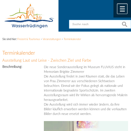
Zum Inhalt
,
zur Navigation
oder
zur Startseite
springen.
chließen
M
suche
suche
Sie sind hier:
Freizeit & Tourismus
>
Veranstaltungen
>
Terminkalender
Terminkalender
Ausstellung Laut und Leise - Zwischen Ziel und Farbe
Beschreibung:
Die neue Sonderausstellung im Museum FLUVIUS steht in
Memoriam Brigitte Zimmerer
Die Ausstellung findet in zwei Räumen statt, die das Leben
von Frau Zimmerer aus verschiedenen Sichtweisen
beleuchten. Einmal wir der Fokus gelegt als nationale und
internationale begnadete Sportschützin. Im zweiten
Ausstellungsraum wird ihr Wirken als hervorragende Malerin
herausgearbeitet.
Die Ausstellung wird sich immer wieder ändern, da ihre
Bilder käuflich erworben werden können und die verkauften
Bilder durch neue ersetzt werden.