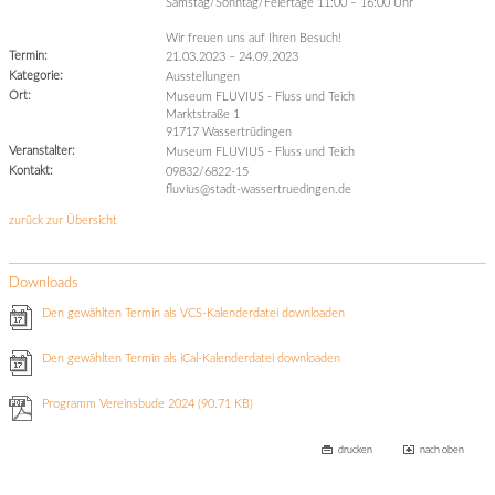
Samstag/Sonntag/Feiertage 11:00 – 16:00 Uhr
Wir freuen uns auf Ihren Besuch!
Termin:
21.03.2023
–
24.09.2023
Kategorie:
Ausstellungen
Ort:
Museum FLUVIUS - Fluss und Teich
Marktstraße 1
91717 Wassertrüdingen
Veranstalter:
Museum FLUVIUS - Fluss und Teich
Kontakt:
09832/6822-15
fluvius@stadt-wassertruedingen.de
zurück zur Übersicht
Downloads
Den gewählten Termin als VCS-Kalenderdatei downloaden
Den gewählten Termin als iCal-Kalenderdatei downloaden
Programm Vereinsbude 2024
(90.71 KB)
drucken
nach oben