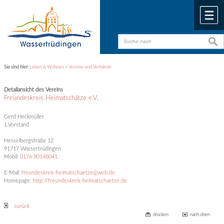
Zum Inhalt
,
zur Navigation
oder
zur Startseite
springen.
chließen
M
suche
suche
Sie sind hier:
Leben & Wohnen
>
Vereine und Verbände
Detailansicht des Vereins
Freundeskreis Heimatschätze e.V.
Gerd Heckmüller
1.Vorstand
Hesselbergstraße 12
91717 Wassertrüdingen
Mobil:
0176 80148041
E-Mail:
freundeskreis-heimatschaetze@web.de
Homepage:
http://freundeskreis-heimatschaetze.de
zurück
drucken
nach oben