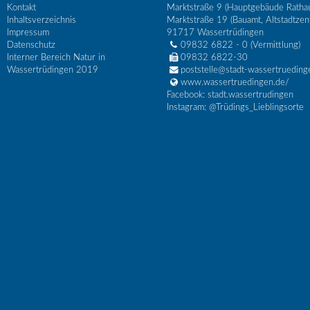
Kontakt
Marktstraße 9 (Hauptgebäude Ratha
Inhaltsverzeichnis
Marktstraße 19 (Bauamt, Altstadtzen
Impressum
91717
Wassertrüdingen
Datenschutz
09832 6822 - 0
(Vermittlung)
Interner Bereich Natur in
09832 6822-30
Wassertrüdingen 2019
poststelle@stadt-wassertrueding
www.wassertruedingen.de/
Facebook: stadt.wassertrudingen
Instagram: @Trüdings_Lieblingsorte