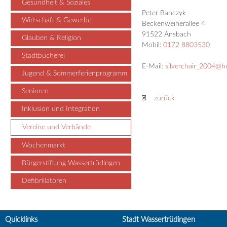
Gesundheit & Soziales
Peter Banczyk
Wirtschaft & Gewerbe
Beckenweiherallee 4
91522 Ansbach
Glauben & Religion
Mobil:
0172 8803530
Stadtbücherei
E-Mail:
silverchair_2004@h
Jugend & Sommerferienprogramm
Senioren
zurück
Inklusion und Integration
Vereine und Verbände
Wochenmarkt
Bürgerstiftung Wassertrüdingen
Defibrillatoren
Quicklinks
Stadt Wassertrüdingen