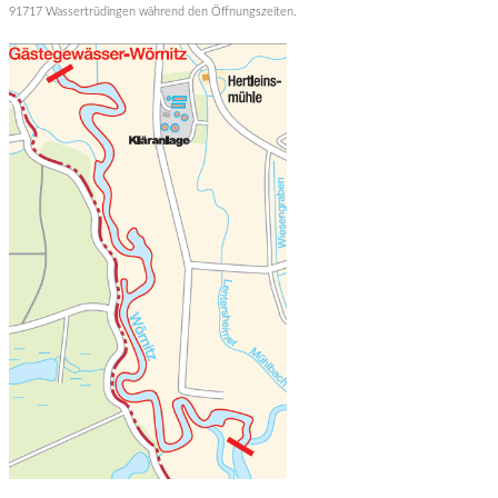
91717 Wassertrüdingen während den Öffnungszeiten.