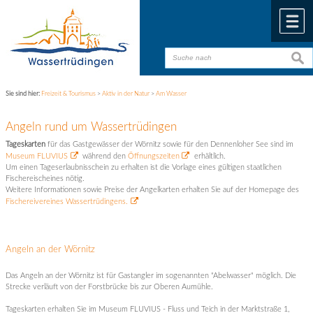
Zum Inhalt
,
zur Navigation
oder
zur Startseite
springen.
chließen
M
suche
suche
Sie sind hier:
Freizeit & Tourismus
>
Aktiv in der Natur
>
Am Wasser
Angeln rund um Wassertrüdingen
Tageskarten
für das Gastgewässer der Wörnitz sowie für den Dennenloher See sind im
Museum FLUVIUS
während den
Öffnungszeiten
erhältlich.
Um einen Tageserlaubnisschein zu erhalten ist die Vorlage eines gültigen staatlichen
Fischereischeines nötig.
Weitere Informationen sowie Preise der Angelkarten erhalten Sie auf der Homepage des
Fischereivereines Wassertrüdingens.
Angeln an der Wörnitz
Das Angeln an der Wörnitz ist für Gastangler im sogenannten "Abelwasser" möglich. Die
Strecke verläuft von der Forstbrücke bis zur Oberen Aumühle.
Tageskarten erhalten Sie im Museum FLUVIUS - Fluss und Teich in der Marktstraße 1,