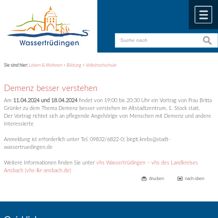
Zum Inhalt
,
zur Navigation
oder
zur Startseite
springen.
chließen
M
suche
suche
Sie sind hier:
Leben & Wohnen
>
Bildung
>
Volkshochschule
Demenz besser verstehen
Am
11.04.2024 und 18.04.2024
findet von 19:00 bis 20:30 Uhr ein Vortrag von Frau Britta
Grünler zu dem Thema Demenz besser verstehen im Altstadtzentrum, 1. Stock statt.
Der Vortrag richtet sich an pflegende Angehörige von Menschen mit Demenz und andere
Interessierte
Anmeldung ist erforderlich unter Tel. 09832/6822-0; birgit.krebs@stadt-
wassertruedingen.de
Weitere Informationen finden Sie unter
vhs Wassertrüdingen – vhs des Landkreises
Ansbach (vhs-lkr-ansbach.de)
drucken
nach oben