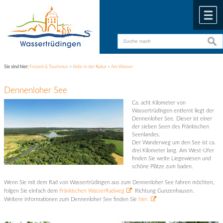
Zum Inhalt
,
zur Navigation
oder
zur Startseite
springen.
chließen
M
suche
suche
Sie sind hier:
Freizeit & Tourismus
>
Aktiv in der Natur
>
Am Wasser
Dennenloher See
Ca. acht Kilometer von
Wassertrüdingen entfernt liegt der
Dennenloher See. Dieser ist einer
der sieben Seen des Fränkischen
Seenlandes.
Der Wanderweg um den See ist ca.
drei Kilometer lang. Am West-Ufer
finden Sie weite Liegewiesen und
schöne Plätze zum baden.
Wenn Sie mit dem Rad von Wassertrüdingen aus zum Dennenloher See fahren möchten,
folgen Sie einfach dem
Fränkischen WasserRadweg
Richtung Gunzenhausen.
Weitere Informationen zum Dennenloher See finden Sie
hier.