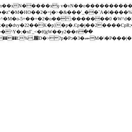
�M�HO��2�=j�>�&���'_��`A�l����%�Jr
�g�dvy�22��K�p}�p�.Єp�j��2����CpR;
�^Y�;�xГ_<�θ]gW��y2��ո��
dZ���u����f.%,԰D�> ?p�Pɔ�3�ሙM�\