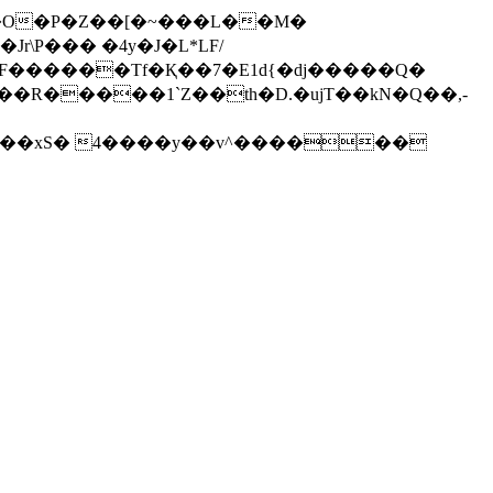
\P��� �4y�J�L*LF/
��R�����1`Z��th�D.�ujT��kN�Q��,-
�P���|���xS� 4����y��v^������