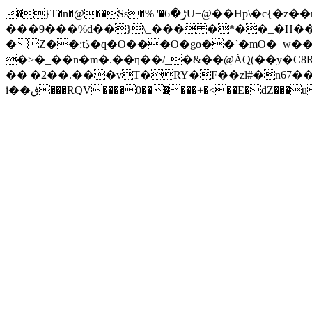
�}T�n�@��Ss�% '�ڑ�6U+@��Hp\�c{�z��n��xN�����xƍ v�vN��o����������O�P�Z��[�~���L��M�
���9���%d��}\_��� �*��_�H���z"
�Z��:tڐ�q�O���O�go��`�mO�_w��^�M�o-5+��+�2�o��:�������0 �W^d�F������Tf�Қ��7�E1d{�dj�����Q�
�>�_��n�m�.��ƞ��/_�&��@ȦQ(��y�C8R
��|�2��.���vT�RY�F��zl#�n67��
i��ڧ���RQV����0������+�<��E�