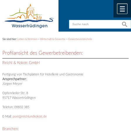
Zum Inhalt
,
zur Navigation
oder
zur Startseite
springen.
chließen
M
suche
suche
Sie sind hier:
Leben & Wohnen
>
Wirtschaft & Gewerbe
>
Gewerbeverzeichnis
Profilansicht des Gewerbetreibenden:
Reichl & Kokott GmbH
Fertigung von Tischplatten für Hotellerie und Gastronomie
Ansprechpartner:
Jürgen Meyer
Opfenrieder Str. 8
91717 Wassertrüdingen
Telefon: 09832 385
E-Mail:
post@reichlundkokott.de
Branchen: