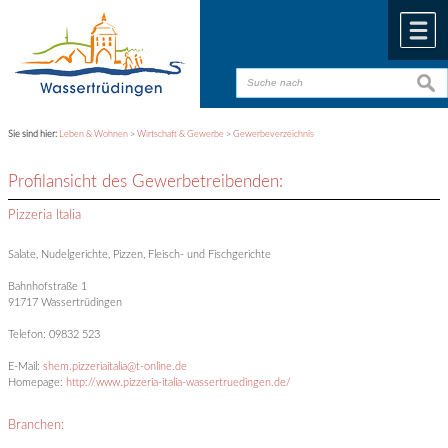
Zum Inhalt
,
zur Navigation
oder
zur Startseite
springen.
chließen
M
suche
suche
Sie sind hier:
Leben & Wohnen
>
Wirtschaft & Gewerbe
>
Gewerbeverzeichnis
Profilansicht des Gewerbetreibenden:
Pizzeria Italia
Salate, Nudelgerichte, Pizzen, Fleisch- und Fischgerichte
Bahnhofstraße 1
91717 Wassertrüdingen
Telefon: 09832 523
E-Mail:
shem.pizzeriaitalia@t-online.de
Homepage:
http://www.pizzeria-italia-wassertruedingen.de/
Branchen: