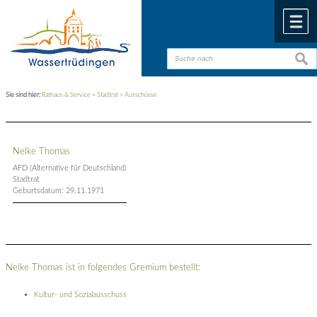
Zum Inhalt
,
zur Navigation
oder
zur Startseite
springen.
chließen
M
such
such
Sie sind hier:
Rathaus & Service
>
Stadtrat
>
Ausschüsse
Nelke Thomas
AFD (Alternative für Deutschland)
Stadtrat
Geburtsdatum: 29.11.1971
Nelke Thomas ist in folgendes Gremium bestellt:
Kultur- und Sozialausschuss