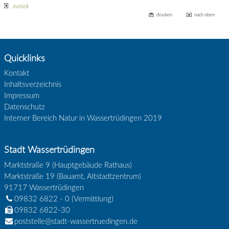
zurück
drucken
nach oben
Quicklinks
Kontakt
Inhaltsverzeichnis
Impressum
Datenschutz
Interner Bereich Natur in Wassertrüdingen 2019
Stadt Wassertrüdingen
Marktstraße 9 (Hauptgebäude Rathaus)
Marktstraße 19 (Bauamt, Altstadtzentrum)
91717
Wassertrüdingen
09832 6822 - 0
(Vermittlung)
09832 6822-30
poststelle@stadt-wassertruedingen.de