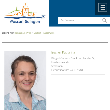
Zum Inhalt
,
zur Navigation
oder
zur Startseite
springen.
chließen
M
such
such
Sie sind hier:
Rathaus & Service
>
Stadtrat
>
Ausschüsse
Bucher Katharina
Bürgerbündnis - Stadt und Land e. V.,
Fraktionsvorsitz
Stadträtin
Geburtsdatum: 24.10.1984