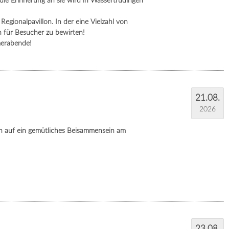
 die Erinnerung an sie wird in Wassertrüdingen
Regionalpavillon. In der eine Vielzahl von
n für Besucher zu bewirten!
erabende!
21.08.
2026
ch auf ein gemütliches Beisammensein am
23.08.