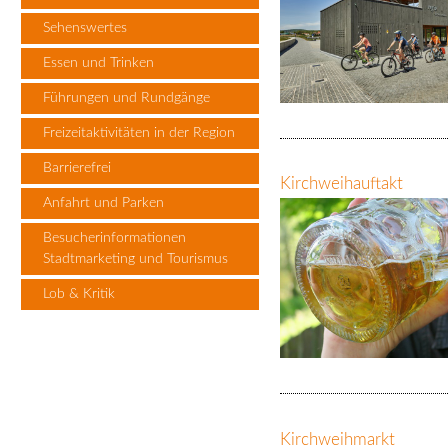
Sehenswertes
Essen und Trinken
Führungen und Rundgänge
Freizeitaktivitäten in der Region
Barrierefrei
Kirchweihauftakt
Anfahrt und Parken
Besucherinformationen
Stadtmarketing und Tourismus
Lob & Kritik
Kirchweihmarkt