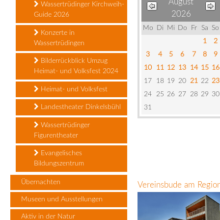
August
Wassertrüdinger Kirchweih-
2026
Guide 2026
Mo
Di
Mi
Do
Fr
Sa
So
Konzerte in
1
2
Wassertrüdingen
3
4
5
6
7
8
9
Bilderrückblick Umzug
10
11
12
13
14
15
16
Heimat- und Volksfest 2024
17
18
19
20
21
22
23
Heimat- und Volksfest
24
25
26
27
28
29
30
Landestheater Dinkelsbühl
31
Wassertrüdinger
Figurentheater
Evangelisches
Bildungszentrum
Übernachten
Vereinsbude am Region
Museen und Ausstellungen
Aktiv in der Natur