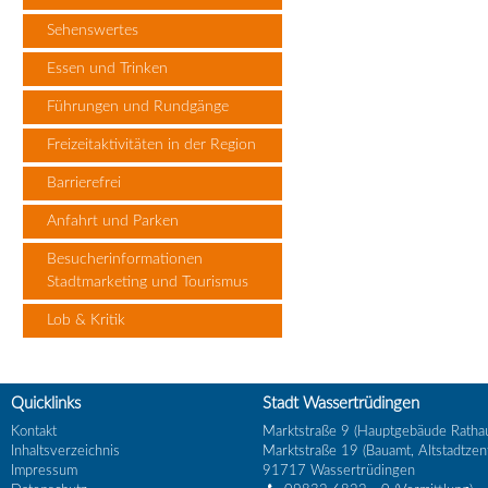
Sehenswertes
Essen und Trinken
Führungen und Rundgänge
Freizeitaktivitäten in der Region
Barrierefrei
Anfahrt und Parken
Besucherinformationen
Stadtmarketing und Tourismus
Lob & Kritik
Quicklinks
Stadt Wassertrüdingen
Kontakt
Marktstraße 9 (Hauptgebäude Ratha
Inhaltsverzeichnis
Marktstraße 19 (Bauamt, Altstadtzen
Impressum
91717
Wassertrüdingen