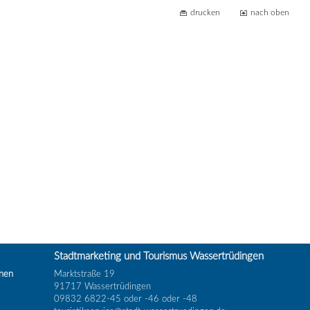
drucken
nach oben
Stadtmarketing und Tourismus Wassertrüdingen
inen
Marktstraße 19
91717 Wassertrüdingen
09832 6822-45 oder -46 oder -48