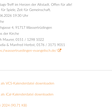
tags-Treff im Herzen der Altstadt. Offen für alle!
t für Spiele, Zeit für Gemeinschaft.
06.2026 19:30 Uhr
che
chgasse 4, 91717 Wassertrüdingen
s der Kirche
h Maurer, 0151 / 1298 1022
udia & Manfred Herbst, 0176 / 3171 9011
ps://wassertruedingen-evangelisch.de/
 als VCS-Kalenderdatei downloaden
als iCal-Kalenderdatei downloaden
e 2024
(90.71 KB)