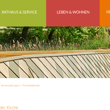
RATHAUS & SERVICE
LEBEN & WOHNEN
F
>
Veranstaltungen
>
Terminkalender
der Kirche