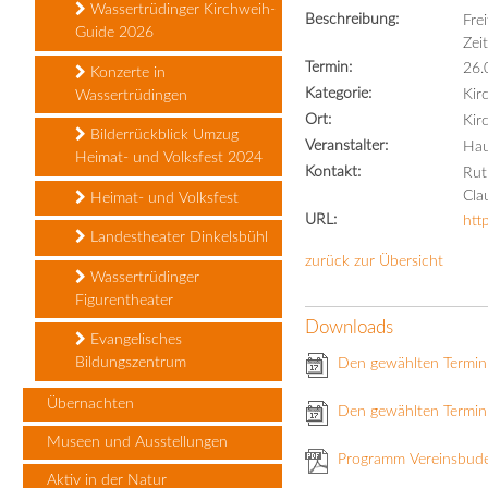
Wassertrüdinger Kirchweih-
Beschreibung:
Frei
Guide 2026
Zei
Termin:
26.
Konzerte in
Kategorie:
Kir
Wassertrüdingen
Ort:
Kir
Bilderrückblick Umzug
Veranstalter:
Hau
Heimat- und Volksfest 2024
Kontakt:
Rut
Cla
Heimat- und Volksfest
URL:
htt
Landestheater Dinkelsbühl
zurück zur Übersicht
Wassertrüdinger
Figurentheater
Downloads
Evangelisches
Bildungszentrum
Den gewählten Termin
Übernachten
Den gewählten Termin 
Museen und Ausstellungen
Programm Vereinsbud
Aktiv in der Natur