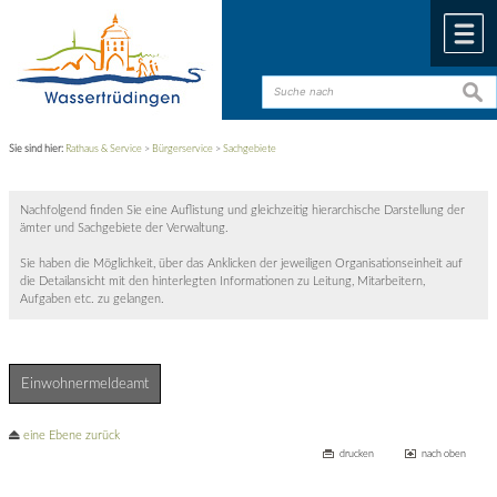
Zum Inhalt
,
zur Navigation
oder
zur Startseite
springen.
chließen
M
such
such
Sie sind hier:
Rathaus & Service
>
Bürgerservice
>
Sachgebiete
Nachfolgend finden Sie eine Auflistung und gleichzeitig hierarchische Darstellung der
ämter und Sachgebiete der Verwaltung.
Sie haben die Möglichkeit, über das Anklicken der jeweiligen Organisationseinheit auf
die Detailansicht mit den hinterlegten Informationen zu Leitung, Mitarbeitern,
Aufgaben etc. zu gelangen.
Einwohnermeldeamt
eine Ebene zurück
drucken
nach oben