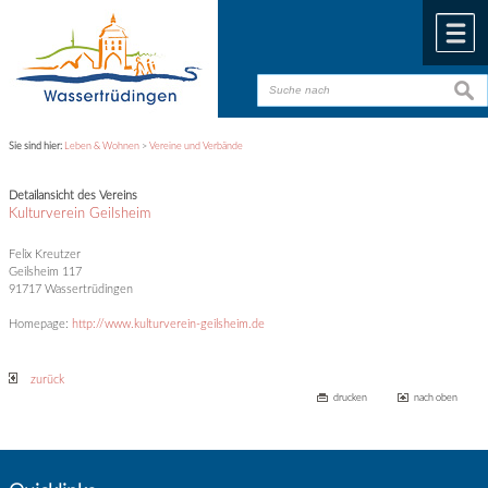
Zum Inhalt
,
zur Navigation
oder
zur Startseite
springen.
chließen
M
suche
suche
Sie sind hier:
Leben & Wohnen
>
Vereine und Verbände
Detailansicht des Vereins
Kulturverein Geilsheim
Felix Kreutzer
Geilsheim 117
91717 Wassertrüdingen
Homepage:
http://www.kulturverein-geilsheim.de
zurück
drucken
nach oben