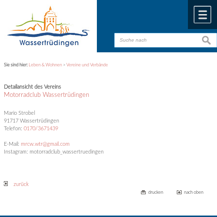
Zum Inhalt
,
zur Navigation
oder
zur Startseite
springen.
chließen
M
suche
suche
Sie sind hier:
Leben & Wohnen
>
Vereine und Verbände
Detailansicht des Vereins
Motorradclub Wassertrüdingen
Mario Strobel
91717 Wassertrüdingen
Telefon:
0170/3671439
E-Mail:
mrcw.wtr@gmail.com
Instagram: motorradclub_wassertruedingen
zurück
drucken
nach oben