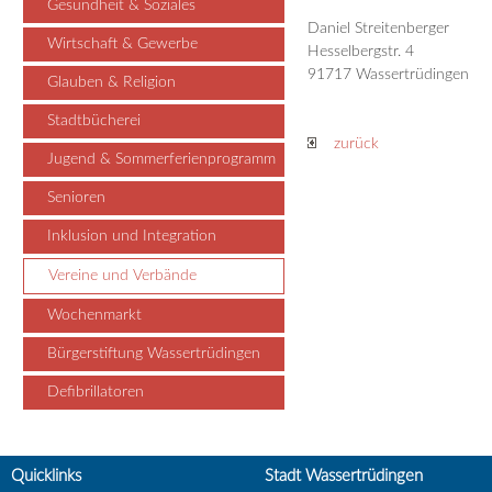
Gesundheit & Soziales
Daniel Streitenberger
Wirtschaft & Gewerbe
Hesselbergstr. 4
91717 Wassertrüdingen
Glauben & Religion
Stadtbücherei
zurück
Jugend & Sommerferienprogramm
Senioren
Inklusion und Integration
Vereine und Verbände
Wochenmarkt
Bürgerstiftung Wassertrüdingen
Defibrillatoren
Quicklinks
Stadt Wassertrüdingen