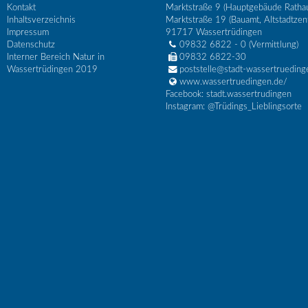
Kontakt
Marktstraße 9 (Hauptgebäude Ratha
Inhaltsverzeichnis
Marktstraße 19 (Bauamt, Altstadtzen
Impressum
91717
Wassertrüdingen
Datenschutz
09832 6822 - 0
(Vermittlung)
Interner Bereich Natur in
09832 6822-30
Wassertrüdingen 2019
poststelle@stadt-wassertrueding
www.wassertruedingen.de/
Facebook: stadt.wassertrudingen
Instagram: @Trüdings_Lieblingsorte