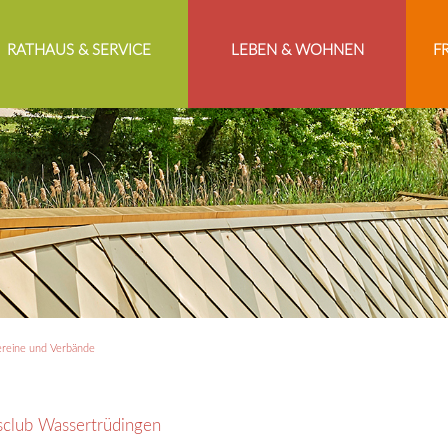
RATHAUS & SERVICE
LEBEN & WOHNEN
F
reine und Verbände
sclub Wassertrüdingen