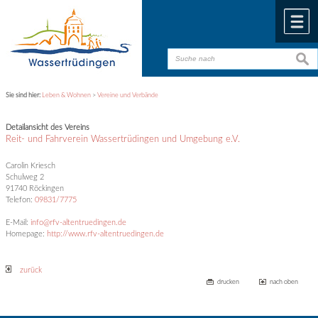
Zum Inhalt
,
zur Navigation
oder
zur Startseite
springen.
chließen
M
suche
suche
Sie sind hier:
Leben & Wohnen
>
Vereine und Verbände
Detailansicht des Vereins
Reit- und Fahrverein Wassertrüdingen und Umgebung e.V.
Carolin Kriesch
Schulweg 2
91740 Röckingen
Telefon:
09831/7775
E-Mail:
info@rfv-altentruedingen.de
Homepage:
http://www.rfv-altentruedingen.de
zurück
drucken
nach oben