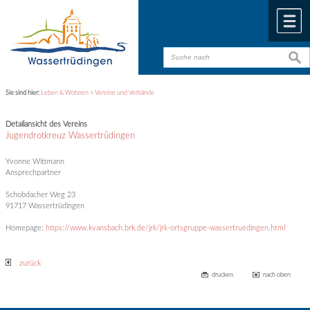
Zum Inhalt
,
zur Navigation
oder
zur Startseite
springen.
chließen
M
suche
suche
Sie sind hier:
Leben & Wohnen
>
Vereine und Verbände
Detailansicht des Vereins
Jugendrotkreuz Wassertrüdingen
Yvonne Wittmann
Ansprechpartner
Schobdacher Weg 23
91717 Wassertrüdingen
Homepage:
https://www.kvansbach.brk.de/jrk/jrk-ortsgruppe-wassertruedingen.html
zurück
drucken
nach oben